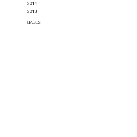
2014
201
3
BABES